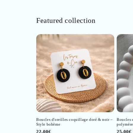
Featured collection
Boucles d'oreilles coquillage doré & noir –
Boucles 
Style bohème
polymèr
Prix
22,00€
Prix
25,00€