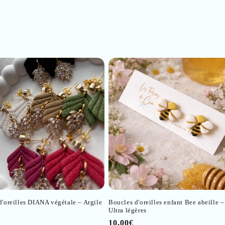
d'oreilles DIANA végétale – Argile
Boucles d'oreilles enfant Bee abeille –
e
Ultra légères
Prix
10,00€