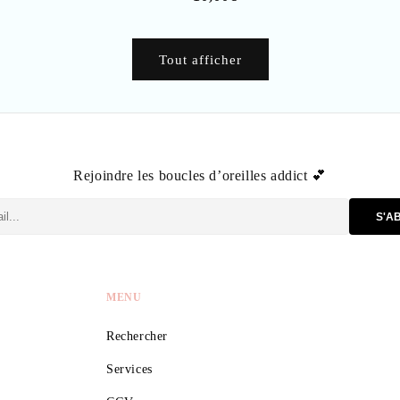
l
habituel
Tout afficher
Rejoindre les boucles d’oreilles addict 💕
S'A
MENU
Rechercher
Services