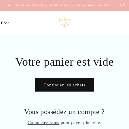
✨ Boucles d’oreilles légères & colorées, faites main en France 🇫🇷
RES
Votre panier est vide
Continuer les achats
Vous possédez un compte ?
Connectez-vous
pour payer plus vite.